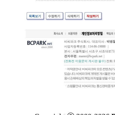
목록보기
수정하기
삭제하기
작성하기
비씨파크 주식회사, 대표이사 :
박병
사업자등록번호 : 114-86-19888 |
since 2000
본사 : 서울특별시 서초구 서초대로73길, 
전자우편
: master@bcpark.net |
(전화전 이용문의 게시판 필수)
전화:
ㆍ저작권안내 : 비씨파크의 모든 컨텐츠(기
있습니다. 비씨파크에 게재된 게시물은 비씨
용시 손해배상의 책임과 처벌을 받을 수 있으
ㆍ쇼핑몰안내 : 비씨파크는 통신판매중개자로