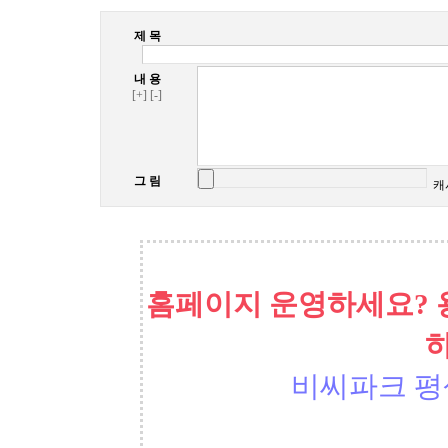
제 목
내 용
[+]
[-]
그 림
캐
홈페이지 운영하세요? 
비씨파크 평