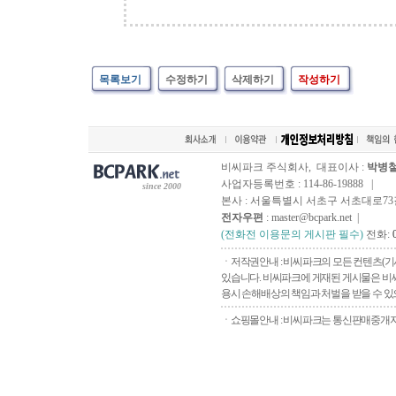
목록보기
수정하기
삭제하기
작성하기
비씨파크 주식회사, 대표이사 :
박병
사업자등록번호 : 114-86-19888 |
since 2000
본사 : 서울특별시 서초구 서초대로73길, 
전자우편
: master@bcpark.net |
(전화전 이용문의 게시판 필수)
전화:
ㆍ저작권안내 : 비씨파크의 모든 컨텐츠(기
있습니다. 비씨파크에 게재된 게시물은 비씨
용시 손해배상의 책임과 처벌을 받을 수 있으
ㆍ쇼핑몰안내 : 비씨파크는 통신판매중개자로