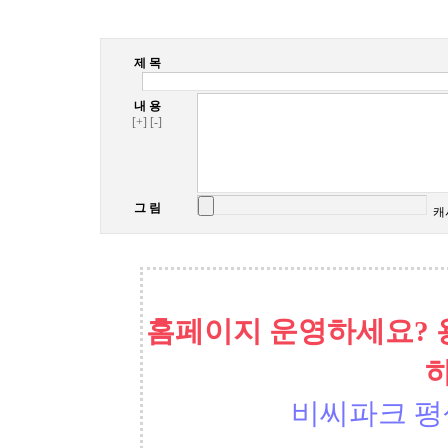
제 목
내 용
[+]
[-]
그 림
캐
홈페이지 운영하세요? 
비씨파크 평