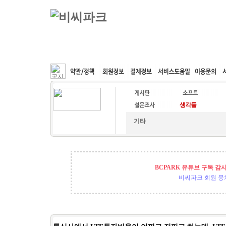
커뮤니티
속도패치
웹호스팅
공동구매
기타
BCPARK 유튜브 구독 감
비씨파크 회원 뭉쳐