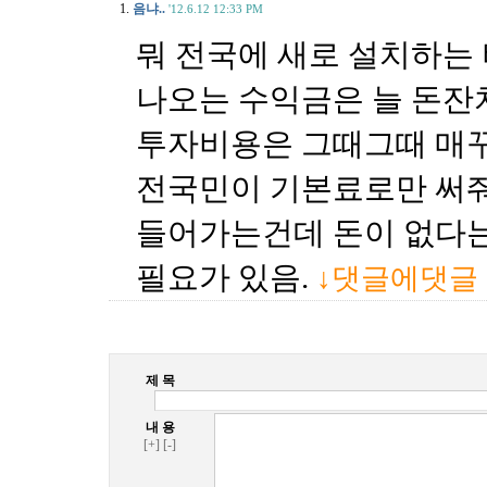
1.
음냐..
'12.6.12 12:33 PM
뭐 전국에 새로 설치하는
나오는 수익금은 늘 돈잔
투자비용은 그때그때 매꾸면
전국민이 기본료로만 써줘
들어가는건데 돈이 없다는
필요가 있음.
↓댓글에댓글
제 목
내 용
[+]
[-]