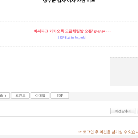
성추문 검사 여자 사진 미모
비씨파크 카카오톡 오픈채팅방 오픈! gogogo~~~
[초대코드 bcpark]
(-)
프린트
이메일
PDF
의견감추기
☞ 로그인 후 의견을 남기실 수 있습