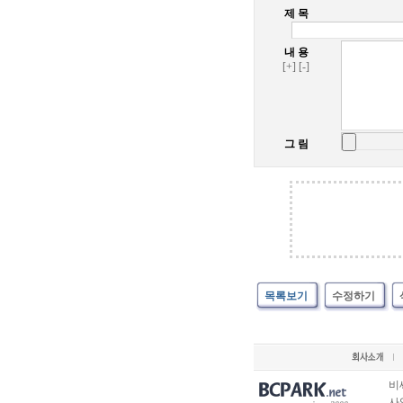
제 목
내 용
[+]
[-]
그 림
목록보기
수정하기
비
사업