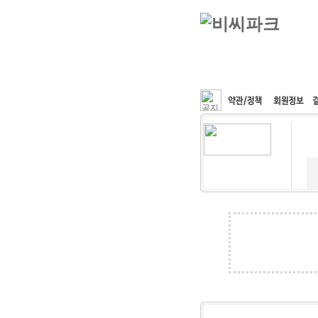
커뮤니티
속도패치