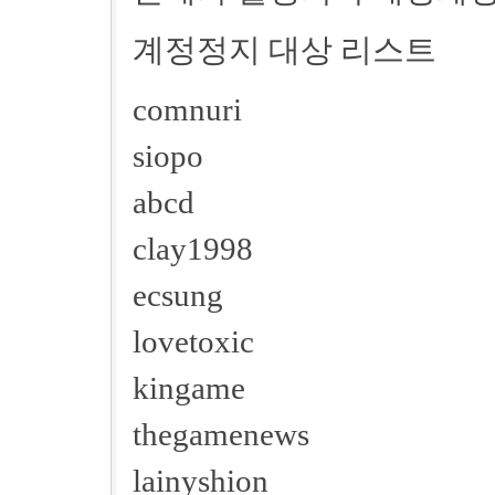
계정정지 대상 리스트
comnuri
siopo
abcd
clay1998
ecsung
lovetoxic
kingame
thegamenews
lainyshion