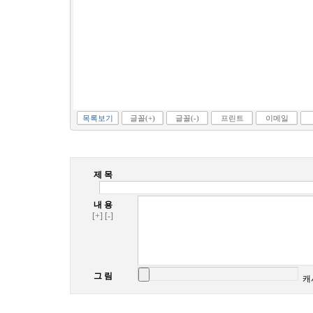
목록보기
글꼴(+)
글꼴(-)
프린트
이메일
제 목
내 용
[+]
[-]
그 림
캐