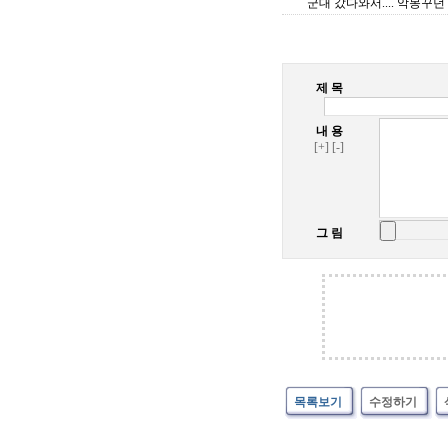
군대 갔다와서.... 악몽꾸던
제 목
내 용
[+]
[-]
그 림
목록보기
수정하기