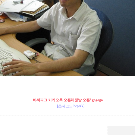
비씨파크 카카오톡 오픈채팅방 오픈! gogogo~~~
[초대코드 bcpark]