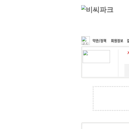
커뮤니티
속도패치