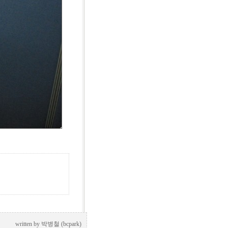
written by
박병철 (bcpark)