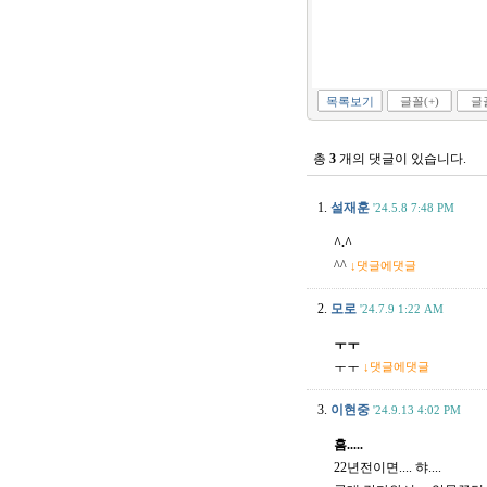
목록보기
글꼴(+)
글꼴
총
3
개의 댓글이 있습니다.
1.
설재훈
'24.5.8 7:48 PM
^.^
^^
↓댓글에댓글
2.
모로
'24.7.9 1:22 AM
ㅜㅜ
ㅜㅜ
↓댓글에댓글
3.
이현중
'24.9.13 4:02 PM
흠.....
22년전이면.... 햐....