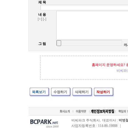
제 목
내 용
[+]
[-]
그 림
캐
홈페이지 운영하세요? 
비씨파
목록보기
수정하기
삭제하기
작성하기
비씨파크 주식회사, 대표이사 :
박병
사업자등록번호 : 114-86-19888 |
since 2000