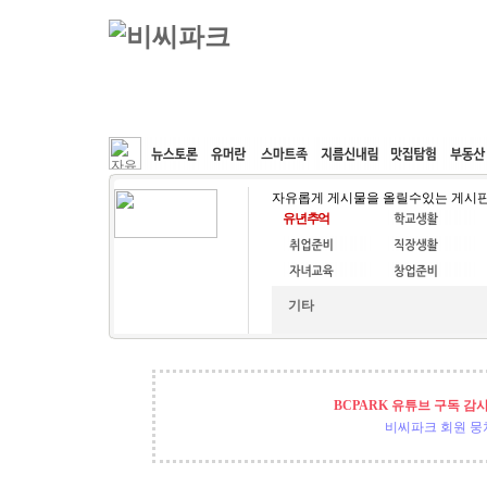
커뮤니티
속도패치
웹호스팅
공동구매
자유롭게 게시물을 올릴수있는 게시
기타
BCPARK 유튜브 구독 감
비씨파크 회원 뭉쳐