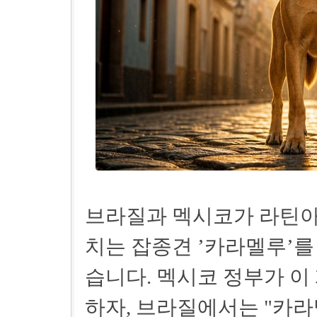
브라질과 멕시코가 라틴아
치는 잡종견 ’카라멜루’를
습니다. 멕시코 정부가 이 
하자, 브라질에서는 "카