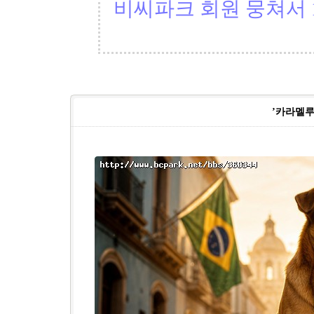
비씨파크 회원 뭉쳐서 1
’카라멜루