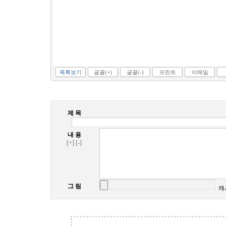
목록보기
글꼴(+)
글꼴(-)
프린트
이메일
제 목
내 용
[+]
[-]
그 림
캐