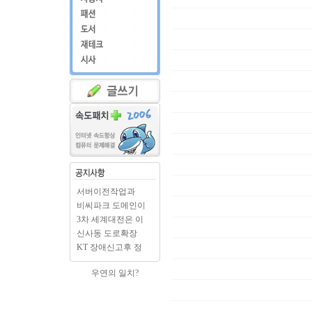
서버이전작업과
BCPARK.c..
비씨파크 도메인이
BCPAR..
3차 세계대전은 이
미 시..
신사동 도로확장
출입구..
KT 장애신고후 정
상으로..
우연의 일치?