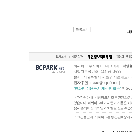
목록보기
비씨파크 주식회사, 대표이사 :
박병
사업자등록번호 : 114-86-19888 |
since 2000
본사 : 서울특별시 서초구 서초대로73길, 
전자우편
: master@bcpark.net |
(전화전 이용문의 게시판 필수)
전화:
ㆍ저작권안내 : 비씨파크의 모든 컨텐츠(기
있습니다. 비씨파크에 게재된 게시물은 비씨
용시 손해배상의 책임과 처벌을 받을 수 있으
ㆍ쇼핑몰안내 : 비씨파크는 통신판매중개자로