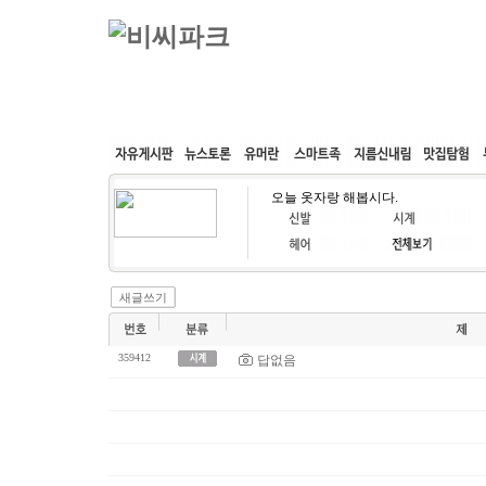
커뮤니티
속도패치
웹호스팅
공동구매
오늘 옷자랑 해봅시다.
새글쓰기
359412
답없음