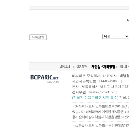
목록보기
비씨파크 주식회사, 대표이사 :
박병
사업자등록번호 : 114-86-19888 |
since 2000
본사 : 서울특별시 서초구 서초대로73길, 
전자우편
: master@bcpark.net |
(전화전 이용문의 게시판 필수)
전화:
ㆍ저작권안내 : 비씨파크의 모든 컨텐츠(기
있습니다. 비씨파크에 게재된 게시물은 비씨
용시 손해배상의 책임과 처벌을 받을 수 있으
ㆍ쇼핑몰안내 : 비씨파크는 통신판매중개자로