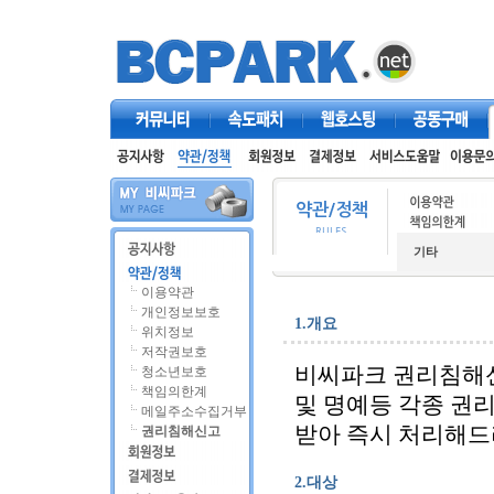
커뮤니티
속도패치
웹호스팅
공동구매
기타
이용약관
개인정보보호
1.개요
위치정보
저작권보호
비씨파크 권리침해
청소년보호
책임의한계
및 명예등 각종 권
메일주소수집거부
받아 즉시 처리해드
권리침해신고
2.대상