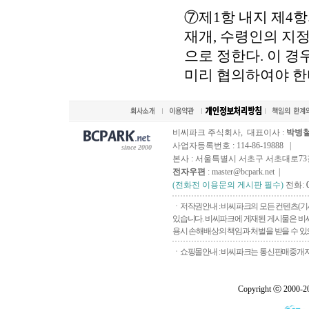
⑦제1항 내지 제4항
재개, 수령인의 지
으로 정한다. 이 
미리 협의하여야 한
비씨파크 주식회사, 대표이사 :
박병
사업자등록번호 : 114-86-19888 |
since 2000
본사 : 서울특별시 서초구 서초대로73길, 
전자우편
: master@bcpark.net |
(전화전 이용문의 게시판 필수)
전화:
ㆍ저작권안내 : 비씨파크의 모든 컨텐츠(기
있습니다. 비씨파크에 게재된 게시물은 비씨
용시 손해배상의 책임과 처벌을 받을 수 있으
ㆍ쇼핑몰안내 : 비씨파크는 통신판매중개자로
Copyright ⓒ 2000-