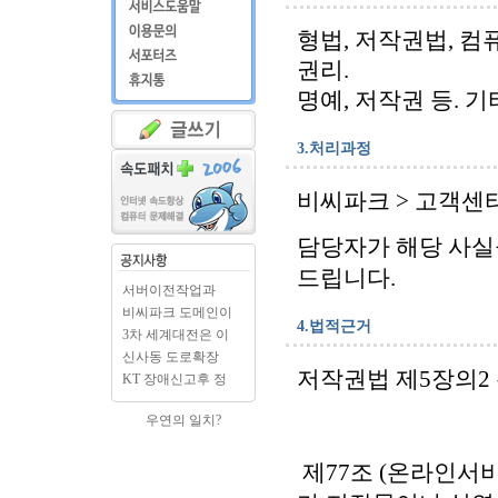
형법, 저작권법, 
권리.
명예, 저작권 등. 기
3.처리과정
비씨파크 > 고객센터
담당자가 해당 사실
드립니다.
서버이전작업과
BCPARK.c..
비씨파크 도메인이
4.법적근거
BCPAR..
3차 세계대전은 이
미 시..
신사동 도로확장
저작권법 제5장의2
출입구..
KT 장애신고후 정
상으로..
우연의 일치?
제77조 (온라인서