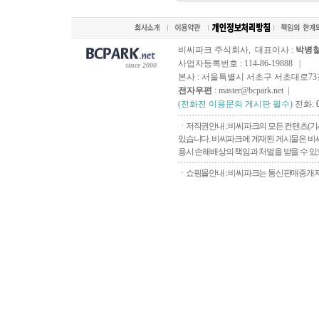
비씨파크 주식회사, 대표이사 :
박병
사업자등록번호 : 114-86-19888 |
since 2000
본사 : 서울특별시 서초구 서초대로73길, 
전자우편
: master@bcpark.net |
(전화전 이용문의 게시판 필수)
전화:
ㆍ저작권안내 : 비씨파크의 모든 컨텐츠(기
있습니다. 비씨파크에 게재된 게시물은 비씨
용시 손해배상의 책임과 처벌을 받을 수 있으
ㆍ쇼핑몰안내 : 비씨파크는 통신판매중개자로