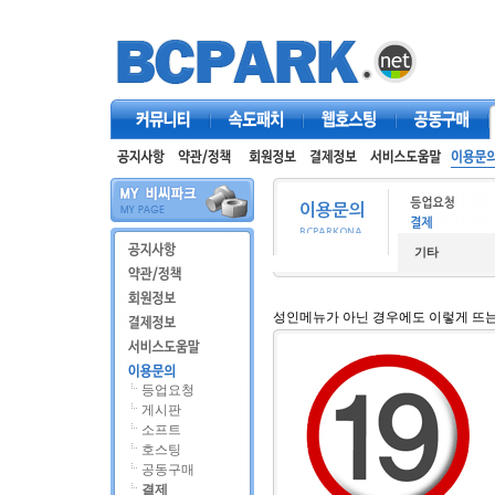
커뮤니티
속도패치
웹호스팅
공동구매
기타
성인메뉴가 아닌 경우에도 이렇게 뜨
등업요청
게시판
소프트
호스팅
공동구매
결제