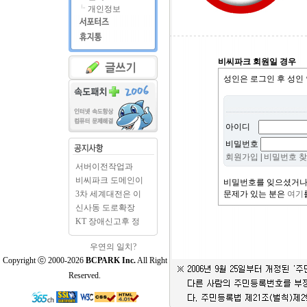
개인정보
비씨파크 회원일 경우
성인은 로그인 후 성인
아이디
비밀번호
회원가입
|
비밀번호 
서버이전작업과
BCPARK.c..
비씨파크 도메인이
비밀번호를 잊으셨거나
BCPAR..
3차 세계대전은 이
문제가 있는 분은
여기
미 시..
신사동 도로확장
출입구..
KT 장애신고후 정
상으로..
우연의 일치?
Copyright ⓒ 2000-2026
BCPARK Inc.
All Right
Reserved.