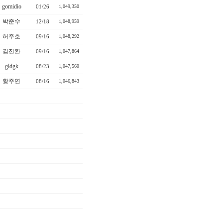
gomidio
01/26
1,049,350
박준수
12/18
1,048,959
허주호
09/16
1,048,292
김진환
09/16
1,047,864
gldgk
08/23
1,047,560
황주연
08/16
1,046,843