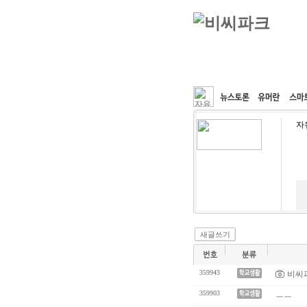
커뮤니티
속도패치
자
새글쓰기
359943
비씨
359903
ㅡㅡ