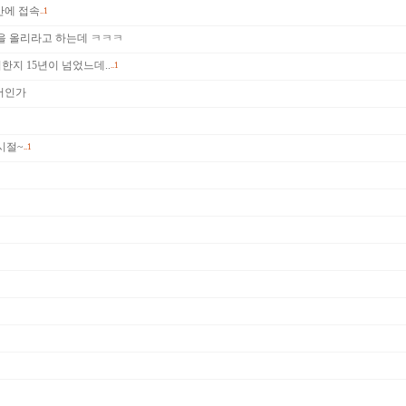
만에 접속
..1
을 올리라고 하는데 ㅋㅋㅋ
한지 15년이 넘었느데..
..1
머인가
시절~
..1