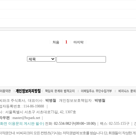
1
처음
마지막
씨파크 주식회사, 대표이사 :
박병철
개인정보보호책임자 :
박병철
자등록번호 : 114-86-19888 |
사 : 서울특별시 서초구 서초대로73길, 42, 1307호
자우편
: master@bcpark.net |
전화전 이용문의 게시판 필수)
전화:
02-534-982구(09:00~18:00)
| 팩스: 02-535-155구 | 
저작권안내 : 비씨파크의 모든 컨텐츠(기사)는 저작권법에 보호를 받습니다. 단, 회원들이 작성한