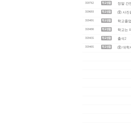
359762
정말 간
359693
사진
359491
학교졸업
359490
학교는 
359435
출석2
359405
대학