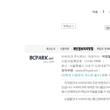
1
처음
목록보기
비씨파크 주식회사, 대표이사 :
박병
사업자등록번호 : 114-86-19888 |
since 2000
본사 : 서울특별시 서초구 서초대로73길, 
전자우편
: master@bcpark.net |
(전화전 이용문의 게시판 필수)
전화:
ㆍ저작권안내 : 비씨파크의 모든 컨텐츠(기
있습니다. 비씨파크에 게재된 게시물은 비씨
용시 손해배상의 책임과 처벌을 받을 수 있으
ㆍ쇼핑몰안내 : 비씨파크는 통신판매중개자로