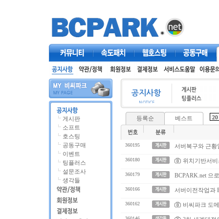
커뮤니티
속도패치
웹호스팅
공동구매
등록순
베스트
게시판
소프트
호스팅
공동구매
360195
서버복구와 근황
이벤트
360180
위치기반서비스
팅플러스
설문조사
360179
BCPARK.net 
생각들
360166
서버이전작업과 BC
360162
비씨파크 도메인
360146