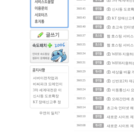
3차 세계대전
360145
신사동 도로확
360143
KT 장애신고
360140
초고속 인터넷은
360137
웹 호스팅 서비스
360135
웹 호스팅 서비스
360134
WIFI6 지원
360131
WIFI6지원하
360129
세상을 바꿀 
서버이전작업과
360125
신반포2차 재
BCPARK.c..
비씨파크 도메인이
BCPAR..
360124
3차 세계대전은 이
이동통신사 요
미 시..
신사동 도로확장
360115
오래간만에 초
출입구..
KT 장애신고후 정
상으로..
360114
초고속 인터넷 해
우연의 일치?
360110
새로운 사이트 제
360108
새로운 사이트 제